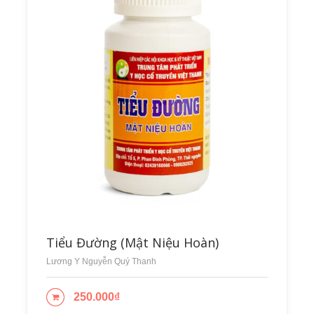
Tiểu Đường (Mật Niệu Hoàn)
Lương Y Nguyễn Quý Thanh
250.000
₫
ADD TO CART