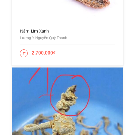
Nấm Lim Xanh
Lương Y Nguyễn Quý Thanh
2.700.000
₫
ADD TO CART