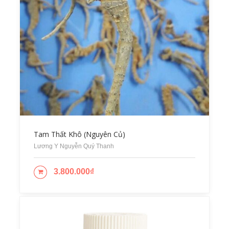
Tam Thất Khô (Nguyên Củ)
Lương Y Nguyễn Quý Thanh
3.800.000
₫
ADD TO CART