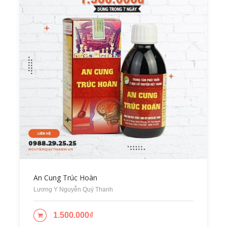
Lương Y Nguyễn Quý Thanh
An Cung Trúc Hoàn
Lương Y Nguyễn Quý Thanh
1.500.000
₫
ADD TO CART